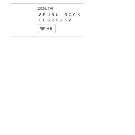
2026/7/6
🎵ＦＵＲＵ ＲＯＣＫ
ＦＥＳ２０２６🎵
+5