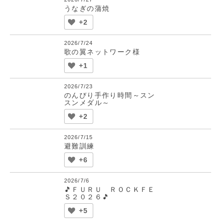
うなぎの蒲焼
+2
2026/7/24
歌の翼ネットワーク様
+1
2026/7/23
のんびり手作り時間～スン
スンメダル～
+2
2026/7/15
避難訓練
+6
2026/7/6
🎵ＦＵＲＵ ＲＯＣＫＦＥ
Ｓ２０２６🎵
+5