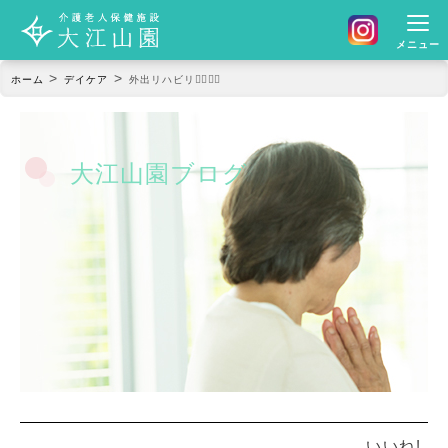
メニュー
>
>
ホーム
デイケア
外出リハビリ🚶‍♂️🚶‍♀️
大江山園ブログ
いいね!