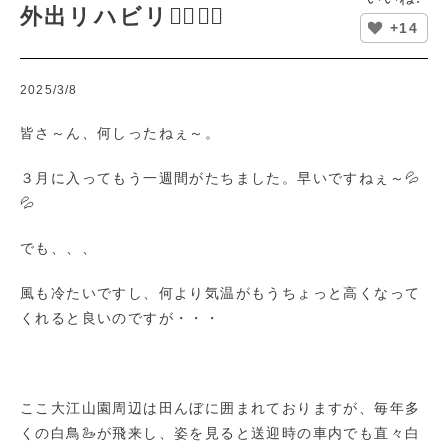
外出リハビリ🚶‍♂️🚶‍♀️
+14
2025/3/8
皆さ～ん、何しったねぇ～。
３月に入ってもう一週間がたちました。早いですねぇ～💦
💦
でも、、、
風も冷たいですし、何より気温がもうちょっと高くなって
くれると良いのですが・・・
ここ大江山園周辺は田んぼに囲まれておりますが、毎年多
くの白鳥🦢が飛来し、姿を見ると送迎時の車内でも直々白