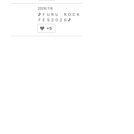
2026/7/6
🎵ＦＵＲＵ ＲＯＣＫ
ＦＥＳ２０２６🎵
+5