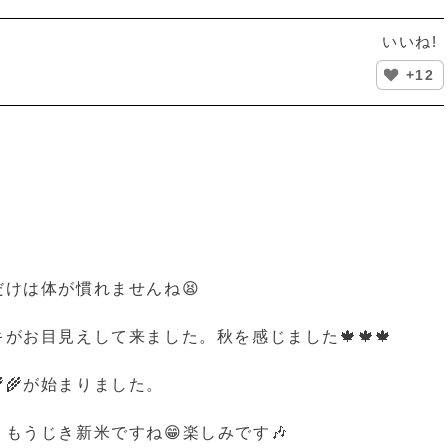
いいね!
+12
さだけは体が慣れませんね😫
がお目見えして来ました。秋を感じました🍁🍁🍁
🌾が始まりました。
もうじき新米ですね😁楽しみです🎶