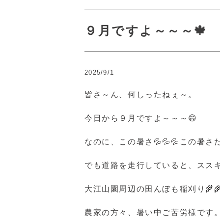
９月ですよ～～～🍁
2025/9/1
皆さ～ん、何しったねぇ～。
今日から９月ですよ～～～😄
なのに、この暑さ💦💦💦この暑
でも道路を走行していると、ススキ
大江山園周辺の田んぼも稲刈り🌾
農家の方々、暑い中ご苦労様です。