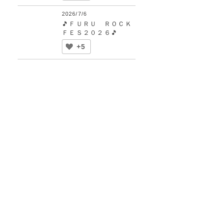
2026/7/6
🎵ＦＵＲＵ ＲＯＣＫ
ＦＥＳ２０２６🎵
+5