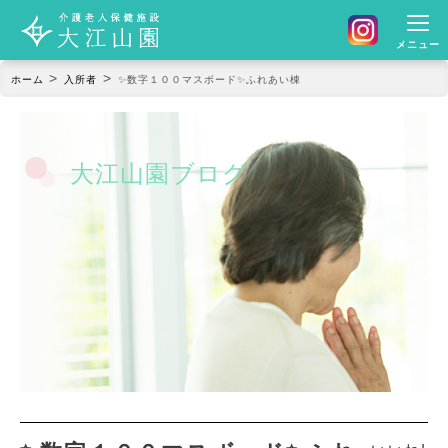
メニュー
>
>
ホーム
入所者
✨数字１００マスボード✨ふれあい棟
大江山園ブログ