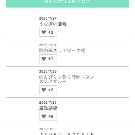
最近の大江山園ブログ
2026/7/27
うなぎの蒲焼
+2
2026/7/24
歌の翼ネットワーク様
+1
2026/7/23
のんびり手作り時間～スン
スンメダル～
+2
2026/7/15
避難訓練
+6
2026/7/6
🎵ＦＵＲＵ ＲＯＣＫＦＥ