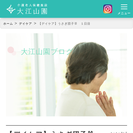
メニュー
>
>
ホーム
デイケア
【デイケア】うさぎ団子🐰 １日目
大江山園ブログ