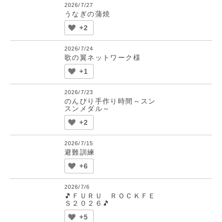
2026/7/27
うなぎの蒲焼
+2
2026/7/24
歌の翼ネットワーク様
+1
2026/7/23
のんびり手作り時間～スン
スンメダル～
+2
2026/7/15
避難訓練
+6
2026/7/6
🎵ＦＵＲＵ ＲＯＣＫＦＥ
Ｓ２０２６🎵
+5