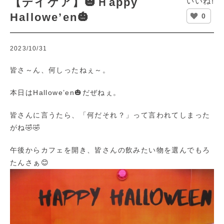
【デイケア】🎃Ｈappy
いいね!
Hallowe’en🎃
0
2023/10/31
皆さ～ん、何しったねぇ～。
本日はHallowe’en🎃だぜねぇ。
皆さんに言うたら、「何だそれ？」って言われてしまった
がね🤣🤣
午後からカフェを開き、皆さんの飲みたい物を選んでもろ
たんさぁ😊