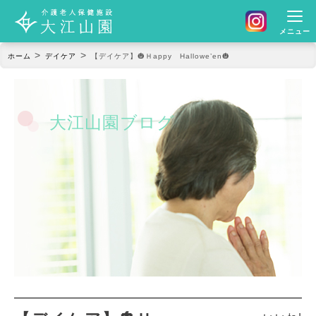
メニュー
>
>
ホーム
デイケア
【デイケア】🎃Ｈappy Hallowe’en🎃
大江山園ブログ