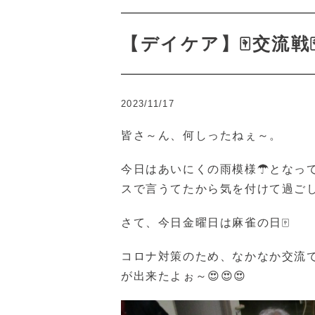
【デイケア】🀄交流戦
2023/11/17
皆さ～ん、何しったねぇ～。
今日はあいにくの雨模様☂となっ
スで言うてたから気を付けて過ごし
さて、今日金曜日は麻雀の日🀄
コロナ対策のため、なかなか交流
が出来たよぉ～😍😍😍