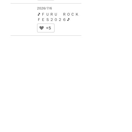
2026/7/6
🎵ＦＵＲＵ ＲＯＣＫ
ＦＥＳ２０２６🎵
+5