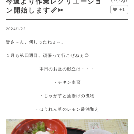
今週より作業レクリエーショ
いいね!
ン開始します📏✂
+1
2024/1/22
皆さ～ん、何しったねぇ～。
１月も第四週目。頑張って行こぜねぇ😊
本日のお昼の献立は・・・
・チキン南蛮
・じゃが芋と油揚げの煮物
・ほうれん草のレモン醤油和え