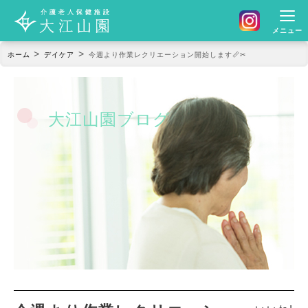
メニュー
>
>
ホーム
デイケア
今週より作業レクリエーション開始します📏✂
大江山園ブログ