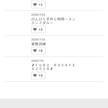
+1
2026/7/23
のんびり手作り時間～スン
スンメダル～
+2
2026/7/15
避難訓練
+6
2026/7/6
🎵ＦＵＲＵ ＲＯＣＫＦＥ
Ｓ２０２６🎵
+5