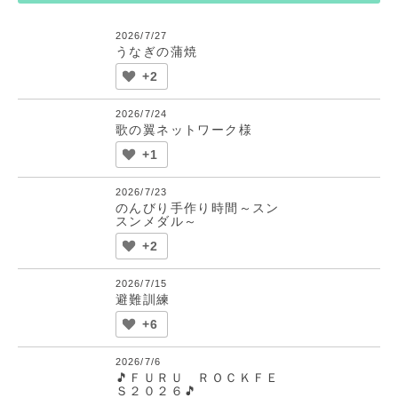
2026/7/27
うなぎの蒲焼
+2
2026/7/24
歌の翼ネットワーク様
+1
2026/7/23
のんびり手作り時間～スン
スンメダル～
+2
2026/7/15
避難訓練
+6
2026/7/6
🎵ＦＵＲＵ ＲＯＣＫＦＥ
Ｓ２０２６🎵