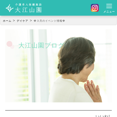
メニュー
>
>
ホーム
デイケア
🍓３月のイベント情報🍓
大江山園ブログ
いいね!