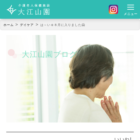
メニュー
>
>
ホーム
デイケア
は～い☺８月に入りました🤗
大江山園ブログ
いいね!