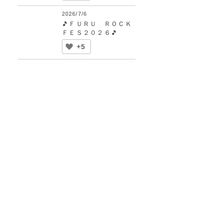
2026/7/6
🎵ＦＵＲＵ ＲＯＣＫ
ＦＥＳ２０２６🎵
+5