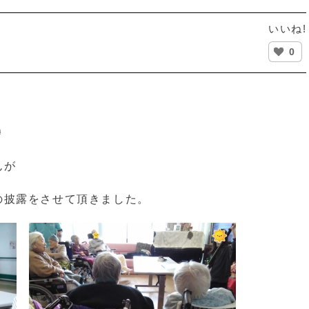
いいね!
0

んが
の披露をさせて頂きました。