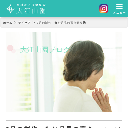
メニュー
>
>
ホーム
デイケア
9月の制作 🐇お月見の置き飾り🎑
大江山園ブログ