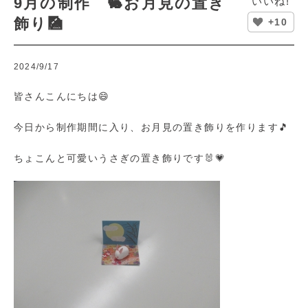
9月の制作 🐇お月見の置き
いいね!
飾り🎑
+10
2024/9/17
皆さんこんにちは😄
今日から制作期間に入り、お月見の置き飾りを作ります🎵
ちょこんと可愛いうさぎの置き飾りです🐰💗